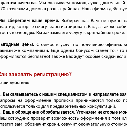
арантия качества.
Мы оказываем помощь уже длительный с
70 хозяевами домов в разных районах. Наша фирма действует
Мы сберегаем ваше время.
Выбирая нас Вам не нужно са
вартир, которые смогут зарегистрировать Вас , а так же со
тоять в очередях. Вы заказываете услугу в кратчайшие сроки.
Выгодные цены.
Стоимость услуг по получению официаль
акими же компаниями. Еще одним бонусом станет то, что п
формляются бесплатно! Так же Вас ждут особые скидки если
Как заказать регистрацию?
аши действия:
. Вы связываетесь с нашим специалистом и направляете зая
Запросы на оформление прописки принимаются только по
спользуется только для предварительных консультаций.
2. Ваше обращение обрабатывается. Уточняем некторые мо
Наш сотрудник проверит возможность оформления в том и
тветит вам, обозначит сроки, озвучит окончательную стоимо