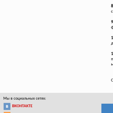
с
ф
д
1
п
м
С
Мы в социальных сетях:
ВКОНТАКТЕ