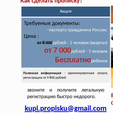
Как сделать прописку?
Акция
Требуемые документы:
- паспорта гражданина России;
Цена :
от 8 000
рублей - 1 человек (квартал)
от 7 000
рублей - 1 человек
Бесплатно
ребенок
Полезная информация
- ориентировочная оплата
регистрации от 9 800 рублей
звоните и получите легальную
регистрацию быстро недорого.
kupi.propisku@gmail.com