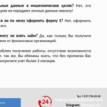
льные данные в мошеннических целях?
Нет, это
ациях не передаем личные данные никому!
тся ли по нему оформить форму 3?
Нет, оформить
его.
могу ли взять займ?
Да, как только Вы получите
тами от финансовых организаций.
блем получения работы, отсутствие возможности
п. так же, Вы обязаны знать, что без прописки Вас
росрочите учет более 3 месяцев.
Тел. 7-937-796-30-96
kupi.propisku@gmail.com
акты
Telegram:
Нажмите тут