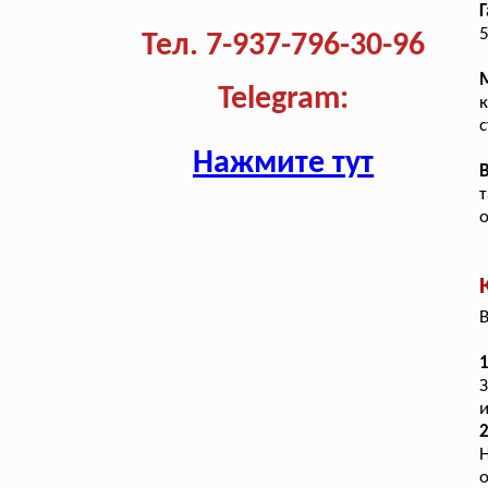
Г
5
Тел. 7-937-796-30-96
Telegram:
к
с
Нажмите тут
т
о
В
1
и
о